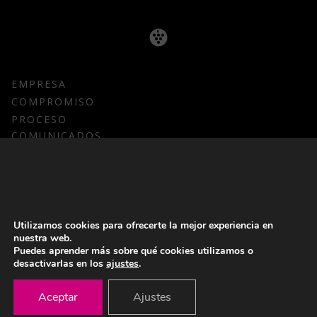
EMPRESA
COMPROMISO
PROCESO
COMUNICADOS
CORPORATIVOS
PRODUCTOS
MOSTO/ ZUMO DE UVA CONCENTRADO
ZUMO DE UVA NFC
NOTICIAS
Utilizamos cookies para ofrecerte la mejor experiencia en
CONTACTO
nuestra web.
Puedes aprender más sobre qué cookies utilizamos o
KIT DE PRENSA
desactivarlas en los
ajustes
.
CANAL DE DENUNCIAS
Aceptar
Ajustes
ACCESO A EMPLEADOS >