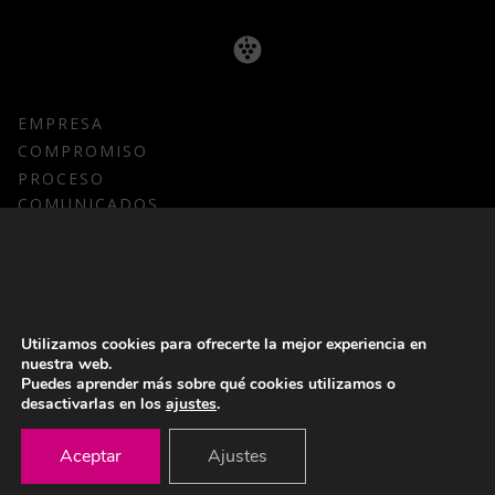
EMPRESA
COMPROMISO
PROCESO
COMUNICADOS
CORPORATIVOS
PRODUCTOS
MOSTO/ ZUMO DE UVA CONCENTRADO
ZUMO DE UVA NFC
NOTICIAS
Utilizamos cookies para ofrecerte la mejor experiencia en
CONTACTO
nuestra web.
Puedes aprender más sobre qué cookies utilizamos o
KIT DE PRENSA
desactivarlas en los
ajustes
.
CANAL DE DENUNCIAS
Aceptar
Ajustes
ACCESO A EMPLEADOS >