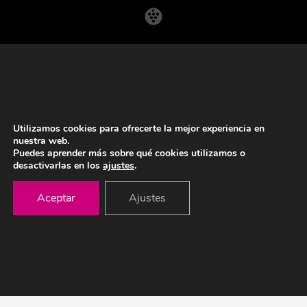
EMPRESA
COMPROMISO
PROCESO
COMUNICADOS
CORPORATIVOS
Utilizamos cookies para ofrecerte la mejor experiencia en
PRODUCTOS
nuestra web.
Puedes aprender más sobre qué cookies utilizamos o
MOSTO/ ZUMO DE UVA CONCENTRADO
desactivarlas en los
ajustes
.
ZUMO DE UVA NFC
NOTICIAS
Aceptar
Ajustes
CONTACTO
KIT DE PRENSA
CANAL DE DENUNCIAS
ACCESO A EMPLEADOS >
© 2021 Julian Soler. Todos los derechos reservados.
Política de