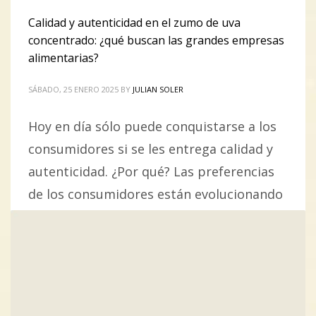
Calidad y autenticidad en el zumo de uva
concentrado: ¿qué buscan las grandes empresas
alimentarias?
SÁBADO, 25 ENERO 2025
BY
JULIAN SOLER
Hoy en día sólo puede conquistarse a los
consumidores si se les entrega calidad y
autenticidad. ¿Por qué? Las preferencias
de los consumidores están evolucionando
constantemente. No sólo buscan
alimentos agradables al paladar; ahora
también exigen productos que se alineen
con sus valores y expectativas, que les
ofrezcan respuesta a multitud de