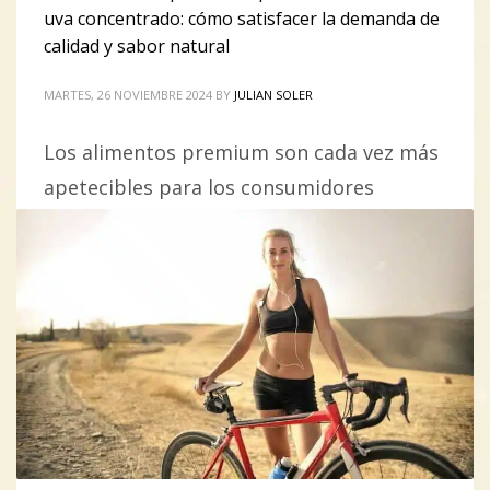
uva concentrado: cómo satisfacer la demanda de
calidad y sabor natural
MARTES, 26 NOVIEMBRE 2024
BY
JULIAN SOLER
Los alimentos premium son cada vez más
apetecibles para los consumidores
modernos. ¿La razón? Una mayor
conciencia sobre el bienestar que se
obtiene al consumir productos con
ingredientes de calidad superior y, a la
vez, la necesidad de disfrutar experiencias
sensoriales únicas en cada bocado. Esto
significa que un gran porcentaje de
personas buscan más