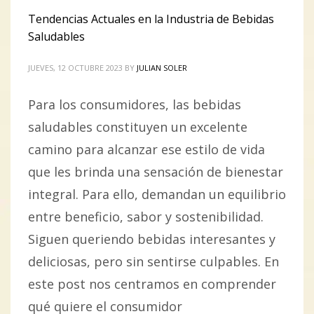
Tendencias Actuales en la Industria de Bebidas
Saludables
PUBLISHED IN
CALIDAD EN LA PRODUCCIÓN
,
PRODUCTOS ZUMO DE
UVA Y CONCENTRADOS
JUEVES, 12 OCTUBRE 2023
BY
JULIAN SOLER
Para los consumidores, las bebidas
saludables constituyen un excelente
camino para alcanzar ese estilo de vida
que les brinda una sensación de bienestar
integral. Para ello, demandan un equilibrio
entre beneficio, sabor y sostenibilidad.
Siguen queriendo bebidas interesantes y
deliciosas, pero sin sentirse culpables. En
este post nos centramos en comprender
qué quiere el consumidor