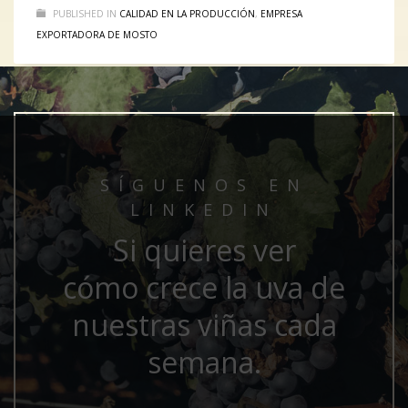
PUBLISHED IN
CALIDAD EN LA PRODUCCIÓN
,
EMPRESA
EXPORTADORA DE MOSTO
SÍGUENOS EN
LINKEDIN
Si quieres ver
cómo crece la uva de
nuestras viñas cada
semana.